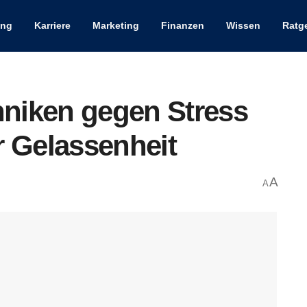
ung
Karriere
Marketing
Finanzen
Wissen
Ratg
niken gegen Stress
r Gelassenheit
A
A