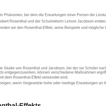
t ein Phänomen, bei dem die Erwartungen einer Person die Leis
ert Rosenthal und der Schulrektorin Lenore Jacobson entdeck
el werden wir den Rosenthal-Effekt, seine Beispiele und mög
 die Studie von Rosenthal und Jacobson, bei der sie Schüler na
kts entgegenzuwirken, können verschiedene Maßnahmen ergrif
 mit dem Rosenthal-Effekt verwendet wird.
 zeigen, wenn Vorgesetzte hohe oder niedrige Erwartungen an ih
nthal-Effekts