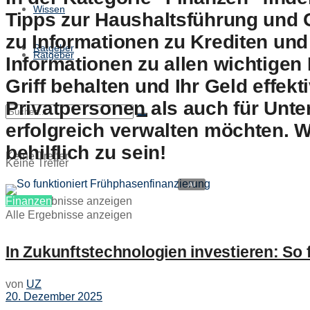
Wissen
Tipps zur Haushaltsführung und 
zu Informationen zu Krediten und
Ratgeber
Ratgeber
Informationen zu allen wichtigen
Griff behalten und Ihr Geld effe
Privatpersonen als auch für Unte
erfolgreich verwalten möchten. W
behilflich zu sein!
Keine Treffer
Keine Treffer
Alle Ergebnisse anzeigen
Finanzen
Alle Ergebnisse anzeigen
In Zukunftstechnologien investieren: So
von
UZ
20. Dezember 2025