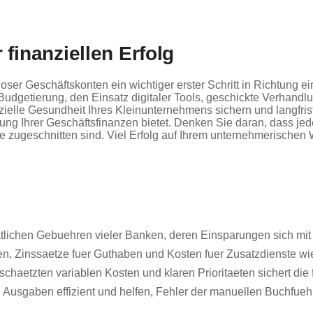
 finanziellen Erfolg
er Geschäftskonten ein wichtiger erster Schritt in Richtung e
Budgetierung, den Einsatz digitaler Tools, geschickte Verhandlu
ielle Gesundheit Ihres Kleinunternehmens sichern und langfrist
tung Ihrer Geschäftsfinanzen bietet. Denken Sie daran, dass jed
ele zugeschnitten sind. Viel Erfolg auf Ihrem unternehmerischen
tlichen Gebuehren vieler Banken, deren Einsparungen sich mit 
n, Zinssaetze fuer Guthaben und Kosten fuer Zusatzdienste w
schaetzten variablen Kosten und klaren Prioritaeten sichert die 
 Ausgaben effizient und helfen, Fehler der manuellen Buchfue