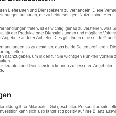
t Ihren Lieferanten und Dienstleistern zu verhandeln. Diese Verh
iehungen aufbauen, die zu beiderseitigem Nutzen sind. Hier si
Verhandlungen treten, ist es wichtig, genau zu verstehen, was 
ualität der Produkte oder Dienstleistungen und mögliche Volum
e Angebote anderer Anbieter. Dies gibt Ihnen eine solide Grundla
rhandlungen so zu gestalten, dass beide Seiten profitieren. Di
rung treffen.
en nachzugeben, um in den für Sie wichtigen Punkten Vorteile z
alten.
Lieferanten und Dienstleistern können zu besseren Angebote
te.
ngen
iterbildung Ihrer Mitarbeiter. Gut geschultes Personal arbeitet e
tition kann sich also langfristig positiv auf Ihre Bilanz ausw