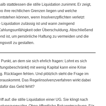
shalb stattdessen die stille Liquidation zunimmt. Er zeigt,
, wo ihre rechtlichen Grenzen liegen und welche
entstehen können, wenn Insolvenzpflichten verletzt
e Liquidation zulässig ist und wann zwingend
 Zahlungsunfähigkeit oder Überschuldung. Abschließend
dend ist, um persönliche Haftung zu vermeiden und die
gsvoll zu gestalten.
unkt, an dem sie sich ehrlich fragen: Lohnt es sich
ungsbeschränkt) mit wenig Kapital kann eine Krise
g. Rücklagen fehlen. Und plötzlich steht die Frage im
auskommt. Das Regelinsolvenzverfahren wirkt dabei
afür das Geld fehlt?
ff auf: die stille Liquidation einer UG. Sie klingt nach
olvenzverwalter. Ohne öffentliche Bekanntmachung. Für