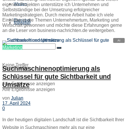
Wissen
eigenen Projekten unterstütze ich Unternehmen und
Selbstständige bei der Umsetzung erfolgreicher
Marketingstrategien. Durch meine Arbeit habe ich viele
Ratgeber
Einblicke in die Themen Unternehmertum, Marketing und
Ratgeber
Wirtschaft gewonnen und möchte diese Erfahrungen gerne
an die Leser von business-nachrichten.de weitergeben.
Marketing
Keine Treffer
Suchmaschinenoptimierung als
Keine Treffer
Schlüssel für gute Sichtbarkeit und
Umsätze
Alle Ergebnisse anzeigen
Alle Ergebnisse anzeigen
von
Julian
17. April 2024
0
In der heutigen digitalen Landschaft ist die Sichtbarkeit Ihrer
Website in Suchmaschinen mehr als nur eine