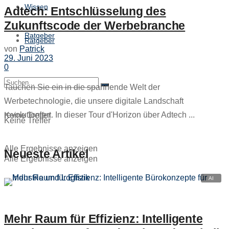
Wissen
Adtech: Entschlüsselung des
Zukunftscode der Werbebranche
Ratgeber
Ratgeber
von
Patrick
29. Juni 2023
0
Tauchen Sie ein in die spannende Welt der
Werbetechnologie, die unsere digitale Landschaft
revolutioniert. In dieser Tour d'Horizon über Adtech ...
Keine Treffer
Keine Treffer
Alle Ergebnisse anzeigen
Neueste Artikel
Alle Ergebnisse anzeigen
Mehr Raum für Effizienz: Intelligente