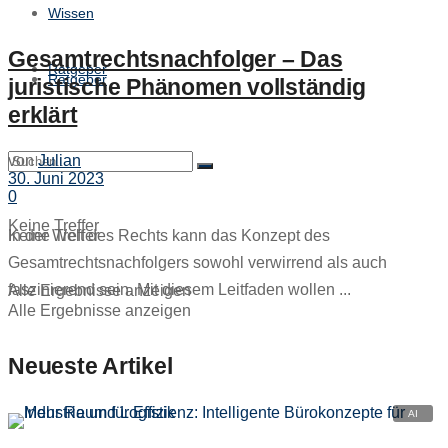
Wissen
Gesamtrechtsnachfolger – Das
Ratgeber
Ratgeber
juristische Phänomen vollständig
erklärt
von
Julian
30. Juni 2023
0
Keine Treffer
Keine Treffer
In der Welt des Rechts kann das Konzept des
Gesamtrechtsnachfolgers sowohl verwirrend als auch
faszinierend sein. Mit diesem Leitfaden wollen ...
Alle Ergebnisse anzeigen
Alle Ergebnisse anzeigen
Neueste Artikel