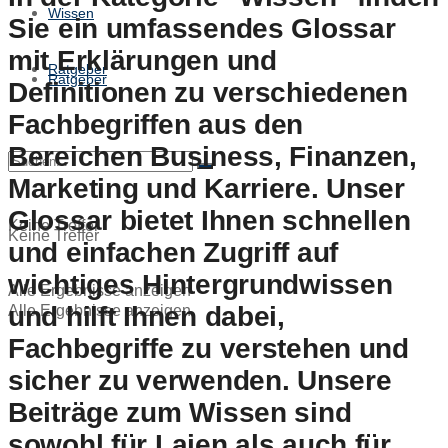
Wissen
Sie ein umfassendes Glossar
mit Erklärungen und
Ratgeber
Ratgeber
Definitionen zu verschiedenen
Fachbegriffen aus den
Bereichen Business, Finanzen,
Marketing und Karriere. Unser
Glossar bietet Ihnen schnellen
Keine Treffer
Keine Treffer
und einfachen Zugriff auf
wichtiges Hintergrundwissen
Alle Ergebnisse anzeigen
und hilft Ihnen dabei,
Alle Ergebnisse anzeigen
Fachbegriffe zu verstehen und
sicher zu verwenden. Unsere
Beiträge zum Wissen sind
sowohl für Laien als auch für