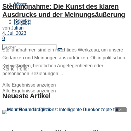
Wissen
Stellungnahme: Die Kunst des klaren
Ausdrucks und der Meinungsäußerung
Ratgeber
Ratgeber
von
Julian
4. Juli 2023
0
Stellungnahmen sind ein mächtiges Werkzeug, um unsere
Gedanken und Meinungen auszudrücken. Ob in politischen
Diskussionen, beruflichen Angelegenheiten oder
Keine Treffer
Keine Treffer
persönlichen Beziehungen ...
Alle Ergebnisse anzeigen
Alle Ergebnisse anzeigen
Neueste Artikel